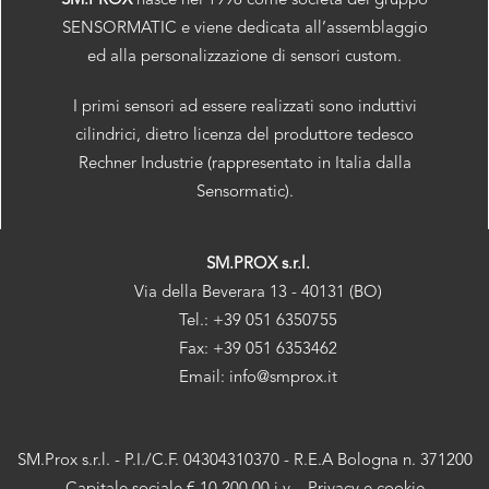
SM.PROX
nasce nel 1998 come società del gruppo
SENSORMATIC e viene dedicata all’assemblaggio
ed alla personalizzazione di sensori custom.
I primi sensori ad essere realizzati sono induttivi
cilindrici, dietro licenza del produttore tedesco
Rechner Industrie (rappresentato in Italia dalla
Sensormatic).
SM.PROX s.r.l.
Via della Beverara 13 - 40131 (BO)
Tel.: +39 051 6350755
Fax: +39 051 6353462
Email: info@smprox.it
SM.Prox s.r.l. - P.I./C.F. 04304310370 - R.E.A Bologna n. 371200