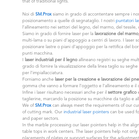
that of traditional lights.
Noi di
SM.Prox
siamo in grado di accontentare sempre i nostr
posizionamento a quelle di segnataglio. I nostri
puntatori la
l’allineamento nei settori del legno, del marmo, del tessile,
Siamo in grado di fornire laser per la
lavorazione del marmo
multi-lama o su piani d’appoggio a centri di lavoro. I laser s
posizionare lastre o piani d’appoggio per la rettifica del bo
punti macchina.
I
laser industriali per il legno
allineano registri su seghe multi
grado di fornire la visualizzazione della linea taglio su segh
per l’impiallacciatura.
Forniamo anche
laser per la creazione e lavorazione dei pn
gomma che vanno a formare l’oggetto e l’allineamento e il co
Infine i laser risultano necessari anche per il
settore grafico
taglierine, marcando la posizione su macchine da taglio e all
We of
SM.Prox
can always meet the requirements of our cust
of cutting mark. Our
industrial laser pointers
can be used for
and paper sectors.
In the marble processing our laser pointers help in the ali
table tops in work centers. The laser pointers help not only
placements of plates or support surfaces for the adjustment