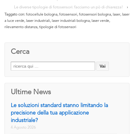
Le diverse tipologie di fotosensori: facciamo un pò di chiarezza!
›
Taggato con:
fotocellule bologna
,
fotosensori
,
fotosensori bologna
,
laser
,
laser
a luce verde
,
laser industriali
,
laser industriali bologna
,
laser verde
,
rilevamento distanza
,
tipologie di fotosensori
Cerca
Search
for:
Ultime News
Le soluzioni standard stanno limitando la
precisione della tua applicazione
industriale?
4 Agosto 2026