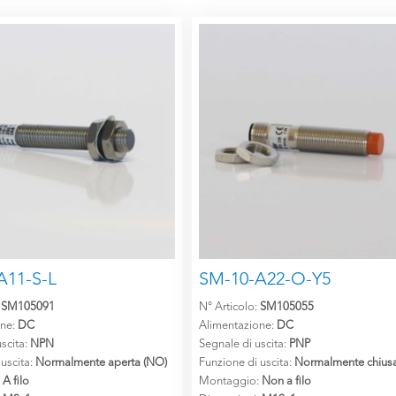
A11-S-L
SM-10-A22-O-Y5
:
SM105091
N° Articolo:
SM105055
one:
DC
Alimentazione:
DC
scita:
NPN
Segnale di uscita:
PNP
 uscita:
Normalmente aperta (NO)
Funzione di uscita:
Normalmente chiusa
:
A filo
Montaggio:
Non a filo