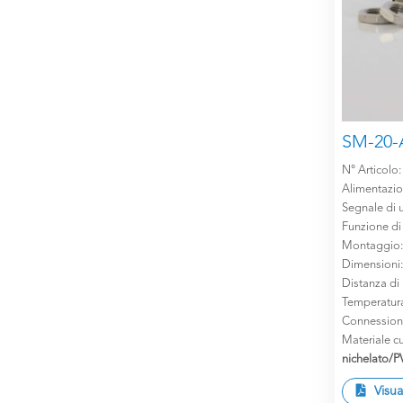
SM-20-
N° Articolo
Alimentazi
Segnale di u
Funzione di
Montaggio
Dimensioni
Distanza di
Temperatur
Connession
Materiale cu
nichelato/
Visua