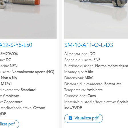
A22-S-Y5-L50
SM-10-A11-O-L-D3
:
SM206004
Alimentazione:
DC
one:
DC
Segnale di uscita:
PNP
scita:
NPN
Funzione di uscita:
Normalmente chiusa
 uscita:
Normalmente aperta (NO)
Montaggio:
A filo
:
Non a filo
Dimensioni:
M8x1
:
M12x1
Distanza di rilevamento:
Potenziata
 rilevamento:
Standard
Temperatura:
Ambiente
a:
Ambiente
Connessione:
Cavo
e:
Connettore
Materiale custodia/faccia attiva:
Acciai
stodia/faccia attiva:
Ottone
inox/PVDF
PVDF
Visualizza pdf
lizza pdf