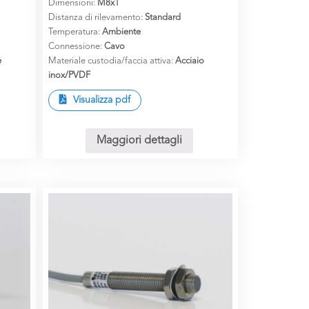
Dimensioni:
M8x1
Distanza di rilevamento:
Standard
Temperatura:
Ambiente
Connessione:
Cavo
e
Materiale custodia/faccia attiva:
Acciaio
inox/PVDF
Visualizza pdf
Maggiori dettagli