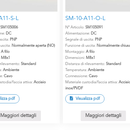
A11-S-L
SM-10-A11-O-L
:
SM105006
N° Articolo:
SM105091
one:
DC
Alimentazione:
DC
scita:
PNP
Segnale di uscita:
PNP
 uscita:
Normalmente aperta (NO)
Funzione di uscita:
Normalmente chiusa
:
A filo
Montaggio:
A filo
:
M8x1
Dimensioni:
M8x1
 rilevamento:
Standard
Distanza di rilevamento:
Standard
a:
Ambiente
Temperatura:
Ambiente
e:
Cavo
Connessione:
Cavo
stodia/faccia attiva:
Acciaio
Materiale custodia/faccia attiva:
Acciai
inox/PVDF
lizza pdf
Visualizza pdf
Maggiori dettagli
Maggiori dettagli