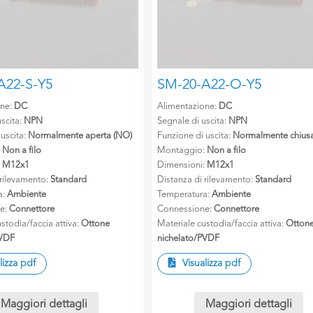
A22-S-Y5
SM-20-A22-O-Y5
one:
DC
Alimentazione:
DC
scita:
NPN
Segnale di uscita:
NPN
 uscita:
Normalmente aperta (NO)
Funzione di uscita:
Normalmente chiusa
:
Non a filo
Montaggio:
Non a filo
:
M12x1
Dimensioni:
M12x1
 rilevamento:
Standard
Distanza di rilevamento:
Standard
a:
Ambiente
Temperatura:
Ambiente
e:
Connettore
Connessione:
Connettore
stodia/faccia attiva:
Ottone
Materiale custodia/faccia attiva:
Otton
PVDF
nichelato/PVDF
lizza pdf
Visualizza pdf
Maggiori dettagli
Maggiori dettagli