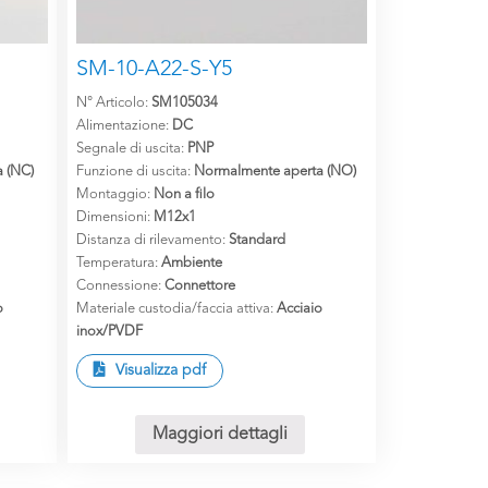
SM-10-A22-S-Y5
N° Articolo:
SM105034
Alimentazione:
DC
Segnale di uscita:
PNP
 (NC)
Funzione di uscita:
Normalmente aperta (NO)
Montaggio:
Non a filo
Dimensioni:
M12x1
Distanza di rilevamento:
Standard
Temperatura:
Ambiente
Connessione:
Connettore
o
Materiale custodia/faccia attiva:
Acciaio
inox/PVDF
Visualizza pdf
Maggiori dettagli