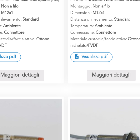
:
Non a filo
Montaggio:
Non a filo
:
M12x1
Dimensioni:
M12x1
 rilevamento:
Standard
Distanza di rilevamento:
Standard
a:
Ambiente
Temperatura:
Ambiente
e:
Connettore
Connessione:
Connettore
stodia/faccia attiva:
Ottone
Materiale custodia/faccia attiva:
Otton
PVDF
nichelato/PVDF
lizza pdf
Visualizza pdf
Maggiori dettagli
Maggiori dettagli