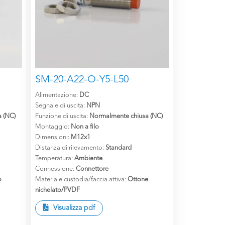
SM-20-A22-O-Y5-L50
Alimentazione:
DC
Segnale di uscita:
NPN
 (NC)
Funzione di uscita:
Normalmente chiusa (NC)
Montaggio:
Non a filo
Dimensioni:
M12x1
Distanza di rilevamento:
Standard
Temperatura:
Ambiente
Connessione:
Connettore
o
Materiale custodia/faccia attiva:
Ottone
nichelato/PVDF
Visualizza pdf