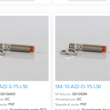
A22-S-Y5-L50
SM-10-A22-O-Y5-L50
:
SM106003
N° Articolo:
SM105084
one:
DC
Alimentazione:
DC
scita:
PNP
Segnale di uscita:
PNP
 uscita:
Normalmente aperta (NO)
Funzione di uscita:
Normalmente chiusa