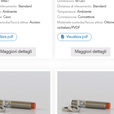
:
M8x1
Dimensioni:
M12x1
 rilevamento:
Standard
Distanza di rilevamento:
Standard
a:
Ambiente
Temperatura:
Ambiente
e:
Cavo
Connessione:
Connettore
stodia/faccia attiva:
Acciaio
Materiale custodia/faccia attiva:
Otton
nichelato/PVDF
lizza pdf
Visualizza pdf
Maggiori dettagli
Maggiori dettagli