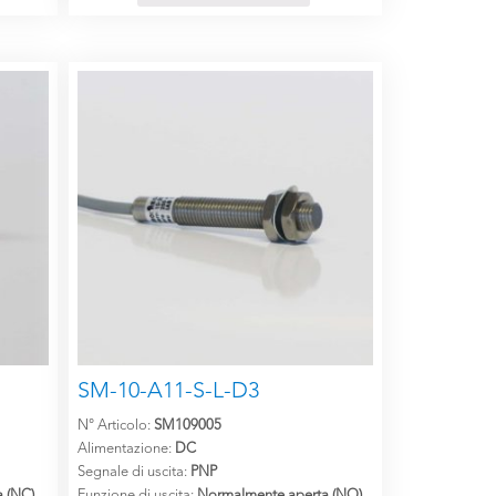
SM-10-A11-S-L-D3
N° Articolo:
SM109005
Alimentazione:
DC
Segnale di uscita:
PNP
 (NC)
Funzione di uscita:
Normalmente aperta (NO)