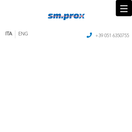
ITA
ENG
+39 051 6350755