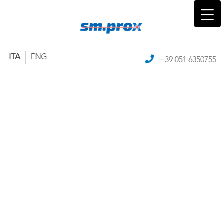
ITA
ENG
+39 051 6350755