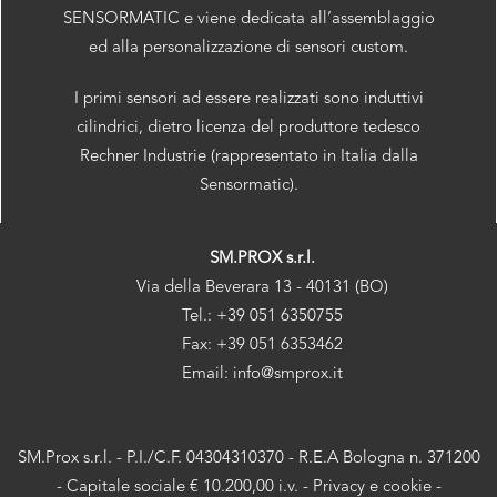
SENSORMATIC e viene dedicata all’assemblaggio
ed alla personalizzazione di sensori custom.
I primi sensori ad essere realizzati sono induttivi
cilindrici, dietro licenza del produttore tedesco
Rechner Industrie (rappresentato in Italia dalla
Sensormatic).
SM.PROX s.r.l.
Via della Beverara 13 - 40131 (BO)
Tel.: +39 051 6350755
Fax: +39 051 6353462
Email: info@smprox.it
SM.Prox s.r.l. - P.I./C.F. 04304310370 - R.E.A Bologna n. 371200
- Capitale sociale € 10.200,00 i.v. -
Privacy e cookie
-