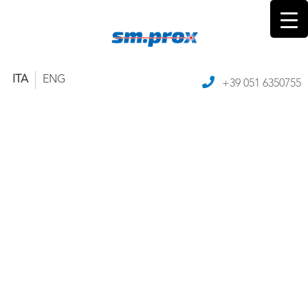
ITA
ENG
+39 051 6350755