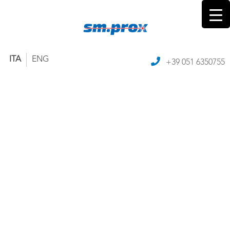
ITA
ENG
+39 051 6350755