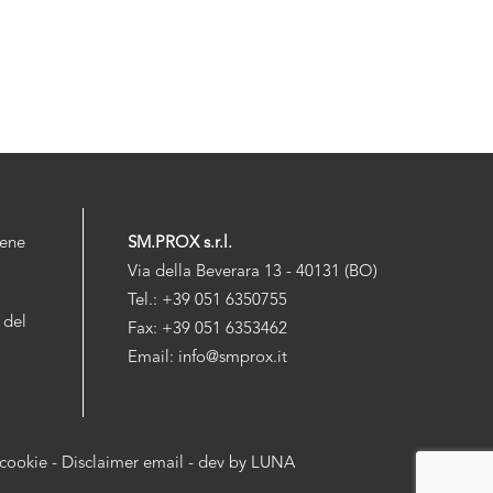
iene
SM.PROX s.r.l.
Via della Beverara 13 - 40131 (BO)
Tel.: +39 051 6350755
 del
Fax: +39 051 6353462
Email: info@smprox.it
 cookie
-
Disclaimer email
- dev by
LUNA