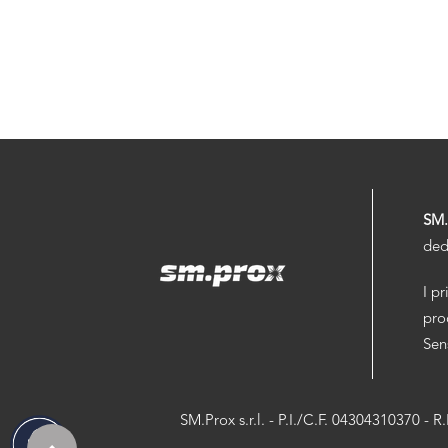
SM
ded
I pr
pro
Sen
SM.Prox s.r.l. - P.I./C.F. 04304310370 - 