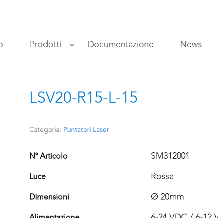
o
Prodotti
Documentazione
News
LSV20-R15-L-15
Categoria:
Puntatori Laser
SM312001
N° Articolo
Rossa
Luce
Ø 20mm
Dimensioni
6-24 VDC / 6-12