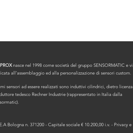
.PROX
nasce nel 1998 come società del gruppo SENSORMATIC e v
icata all’assemblaggio ed alla personalizzazione di sensori custom.
imi sensori ad essere realizzati sono induttivi cilindrici, dietro licenza
duttore tedesco Rechner Industrie (rappresentato in Italia dalla
sormatic).
R.E.A Bologna n. 371200 - Capitale sociale € 10.200,00 i.v. -
Privacy e