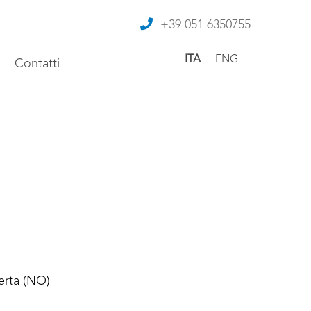
+39 051 6350755
ITA
ENG
Contatti
rta (NO)