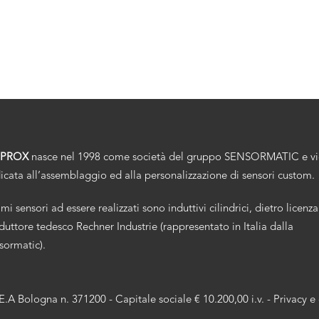
.PROX
nasce nel 1998 come società del gruppo SENSORMATIC e v
icata all’assemblaggio ed alla personalizzazione di sensori custom.
imi sensori ad essere realizzati sono induttivi cilindrici, dietro licenza
duttore tedesco Rechner Industrie (rappresentato in Italia dalla
sormatic).
R.E.A Bologna n. 371200 - Capitale sociale € 10.200,00 i.v. -
Privacy e