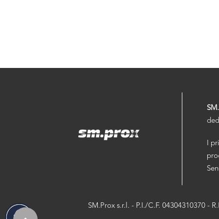
SM
ded
I pr
pro
Sen
SM.Prox s.r.l. - P.I./C.F. 04304310370 - 