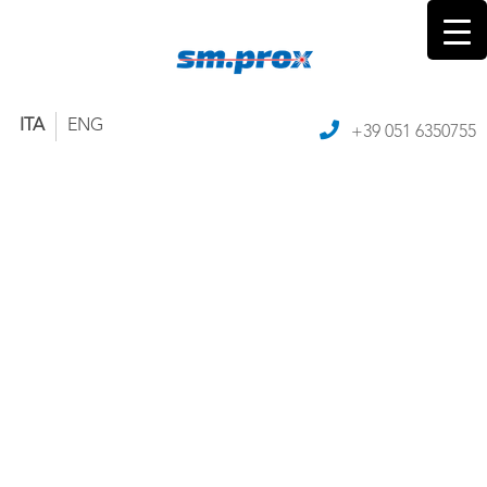
ITA
ENG
+39 051 6350755