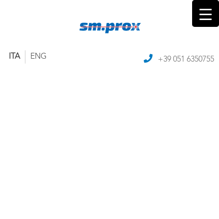
ITA
ENG
+39 051 6350755