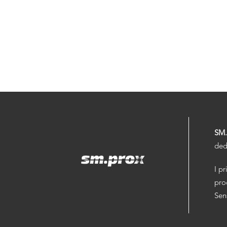
SM
ded
I pr
pro
Sen