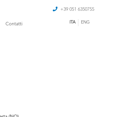
+39 051 6350755
ITA
ENG
Contatti
rta (NO)