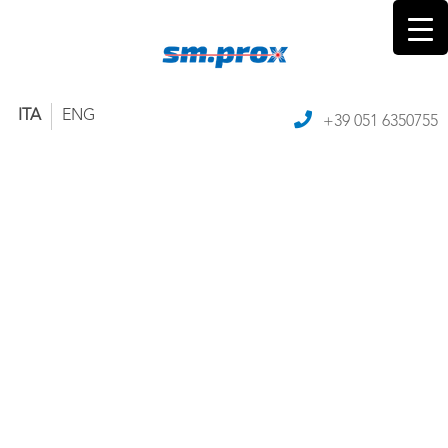
ITA
ENG
+39 051 6350755