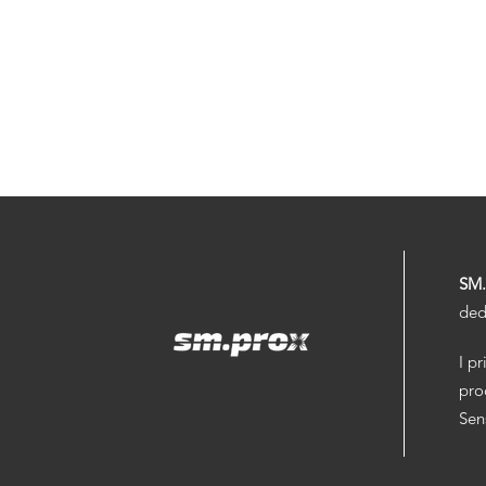
SM
ded
I pr
pro
Sen