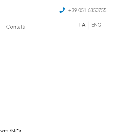
+39 051 6350755
ITA
ENG
Contatti
rta (NO)